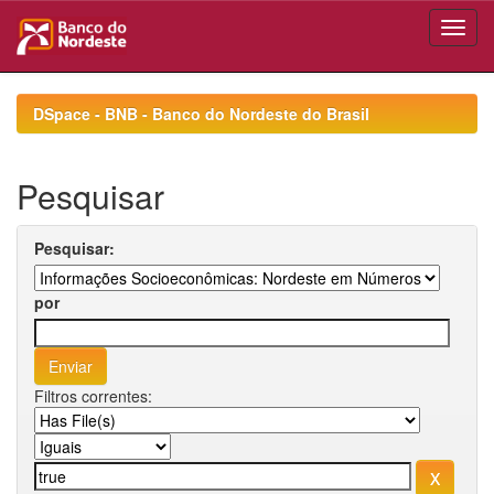
Skip
navigation
DSpace - BNB - Banco do Nordeste do Brasil
Pesquisar
Pesquisar:
por
Filtros correntes: