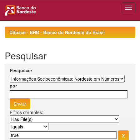
Skip
navigation
DSpace - BNB - Banco do Nordeste do Brasil
Pesquisar
Pesquisar:
por
Filtros correntes: