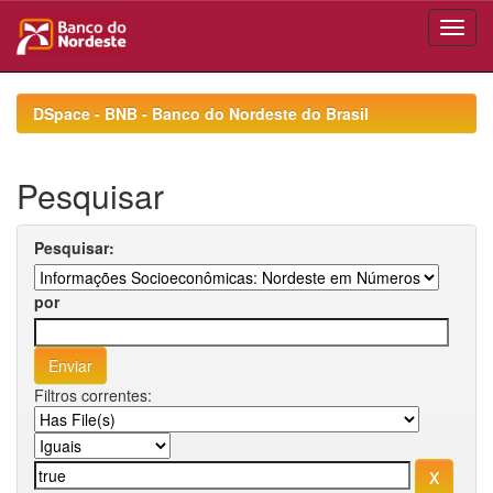
Skip
navigation
DSpace - BNB - Banco do Nordeste do Brasil
Pesquisar
Pesquisar:
por
Filtros correntes: