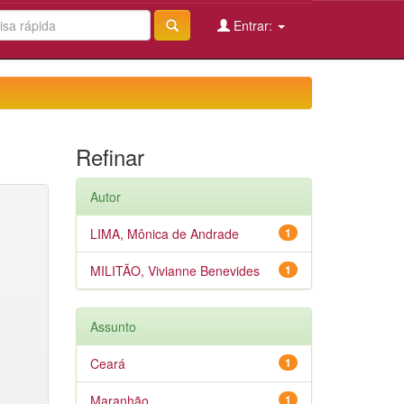
Entrar:
Refinar
Autor
LIMA, Mônica de Andrade
1
MILITÃO, Vivianne Benevides
1
Assunto
Ceará
1
Maranhão
1