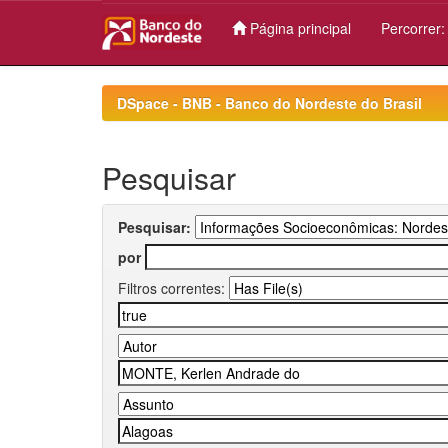
Página principal
Percorrer
Skip
navigation
DSpace - BNB - Banco do Nordeste do Brasil
Pesquisar
Pesquisar:
por
Filtros correntes: