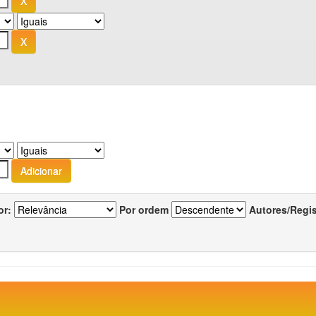
or:
Por ordem
Autores/Regi