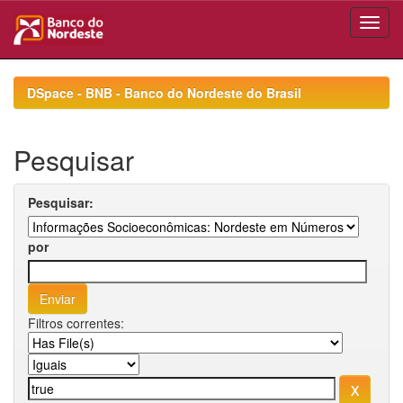
Skip
navigation
DSpace - BNB - Banco do Nordeste do Brasil
Pesquisar
Pesquisar:
por
Filtros correntes: