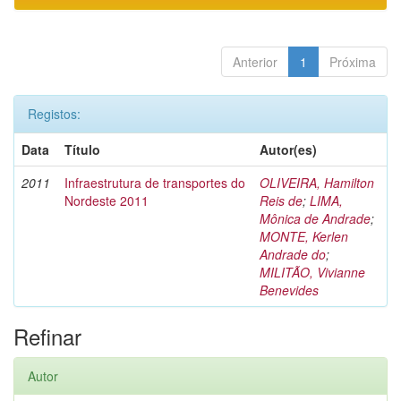
Anterior
1
Próxima
Registos:
Data
Título
Autor(es)
2011
Infraestrutura de transportes do
OLIVEIRA, Hamilton
Nordeste 2011
Reis de
;
LIMA,
Mônica de Andrade
;
MONTE, Kerlen
Andrade do
;
MILITÃO, Vivianne
Benevides
Refinar
Autor