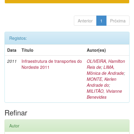
Anterior
1
Próxima
Registos:
Data
Título
Autor(es)
2011
Infraestrutura de transportes do
OLIVEIRA, Hamilton
Nordeste 2011
Reis de
;
LIMA,
Mônica de Andrade
;
MONTE, Kerlen
Andrade do
;
MILITÃO, Vivianne
Benevides
Refinar
Autor