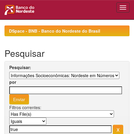
Skip
navigation
DSpace - BNB - Banco do Nordeste do Brasil
Pesquisar
Pesquisar:
por
Filtros correntes: