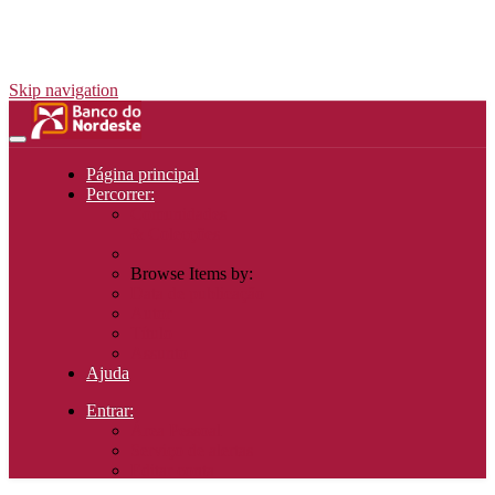
Skip navigation
Página principal
Percorrer:
Comunidades
& Colecções
Browse Items by:
Data de publicação
Autor
Título
Assunto
Ajuda
Entrar:
Área Pessoal
Serviço de alertas
Editar conta