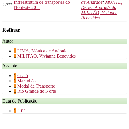
Infraestrutura de transportes do
de Andrade
;
MONTE,
2011
Nordeste 2011
Kerlen Andrade do
;
MILITÃO, Vivianne
Benevides
Refinar
Autor
1
LIMA, Mônica de Andrade
1
MILITÃO, Vivianne Benevides
Assunto
1
Ceará
1
Maranhão
1
Modal de Transporte
1
Rio Grande do Norte
Data de Publicação
1
2011