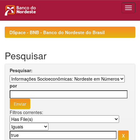
Skip
navigation
DSpace - BNB - Banco do Nordeste do Brasil
Pesquisar
Pesquisar:
por
Filtros correntes: