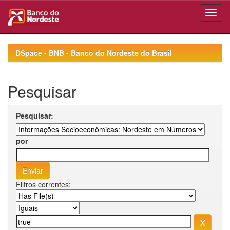
Skip
navigation
DSpace - BNB - Banco do Nordeste do Brasil
Pesquisar
Pesquisar:
por
Filtros correntes: