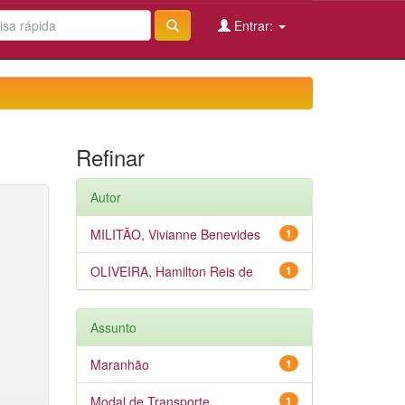
Entrar:
Refinar
Autor
MILITÃO, Vivianne Benevides
1
OLIVEIRA, Hamilton Reis de
1
Assunto
Maranhão
1
Modal de Transporte
1