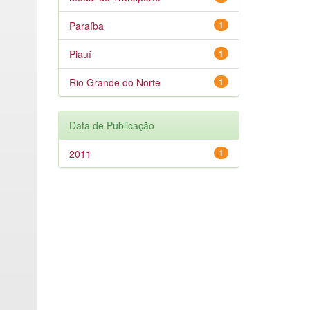
Paraíba
1
Piauí
1
Rio Grande do Norte
1
Data de Publicação
2011
1