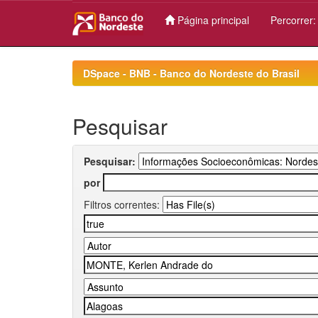
Página principal
Percorrer
Skip
navigation
DSpace - BNB - Banco do Nordeste do Brasil
Pesquisar
Pesquisar:
por
Filtros correntes: