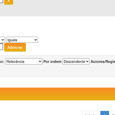
or:
Por ordem
Autores/Regi