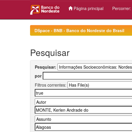
Página principal
Percorrer
Skip
navigation
DSpace - BNB - Banco do Nordeste do Brasil
Pesquisar
Pesquisar:
por
Filtros correntes: