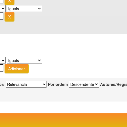
or:
Por ordem
Autores/Regi