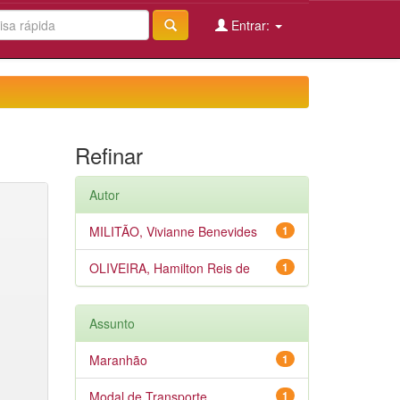
Entrar:
Refinar
Autor
MILITÃO, Vivianne Benevides
1
OLIVEIRA, Hamilton Reis de
1
Assunto
Maranhão
1
Modal de Transporte
1