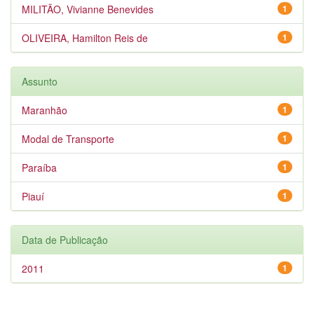
MILITÃO, Vivianne Benevides
1
OLIVEIRA, Hamilton Reis de
1
Assunto
Maranhão
1
Modal de Transporte
1
Paraíba
1
Piauí
1
Data de Publicação
2011
1