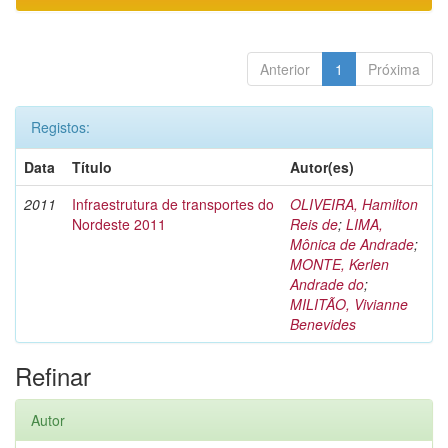
Anterior
1
Próxima
Registos:
Data
Título
Autor(es)
2011
Infraestrutura de transportes do
OLIVEIRA, Hamilton
Nordeste 2011
Reis de
;
LIMA,
Mônica de Andrade
;
MONTE, Kerlen
Andrade do
;
MILITÃO, Vivianne
Benevides
Refinar
Autor