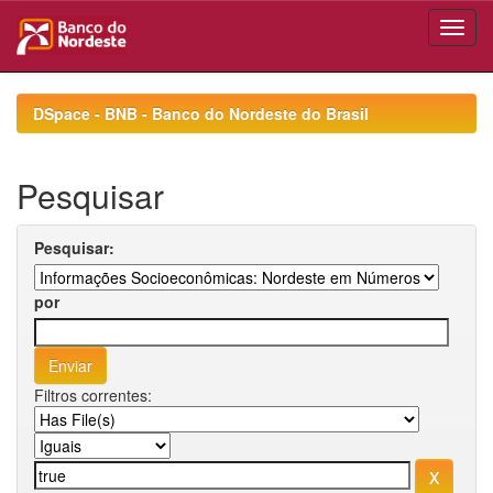
Skip
navigation
DSpace - BNB - Banco do Nordeste do Brasil
Pesquisar
Pesquisar:
por
Filtros correntes: