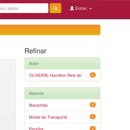
Entrar:
Refinar
Autor
OLIVEIRA, Hamilton Reis de
1
Assunto
Maranhão
1
Modal de Transporte
1
Paraíba
1