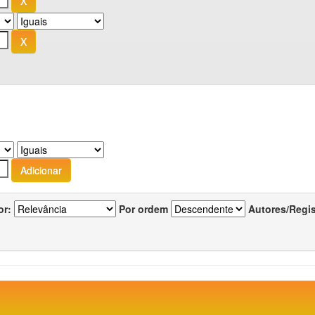
or:
Por ordem
Autores/Regi