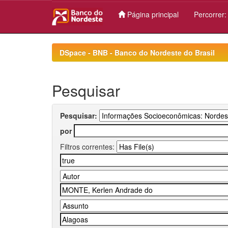
Página principal
Percorrer
Skip
navigation
DSpace - BNB - Banco do Nordeste do Brasil
Pesquisar
Pesquisar:
por
Filtros correntes: