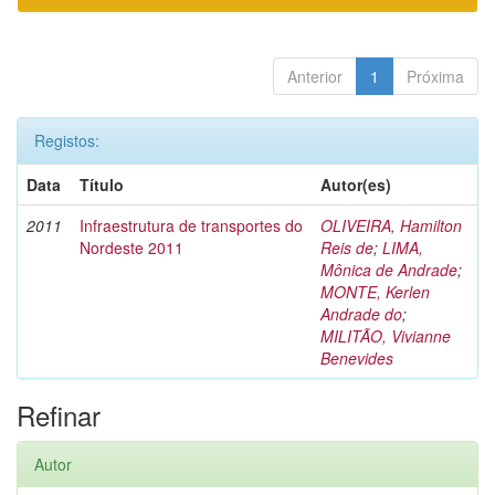
Anterior
1
Próxima
Registos:
Data
Título
Autor(es)
2011
Infraestrutura de transportes do
OLIVEIRA, Hamilton
Nordeste 2011
Reis de
;
LIMA,
Mônica de Andrade
;
MONTE, Kerlen
Andrade do
;
MILITÃO, Vivianne
Benevides
Refinar
Autor