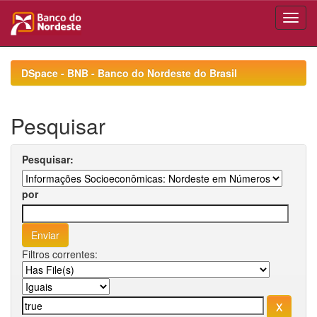
Skip
navigation
DSpace - BNB - Banco do Nordeste do Brasil
Pesquisar
Pesquisar:
por
Filtros correntes: