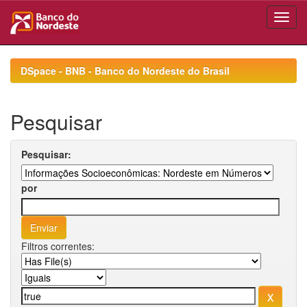
Skip
navigation
DSpace - BNB - Banco do Nordeste do Brasil
Pesquisar
Pesquisar:
por
Filtros correntes: