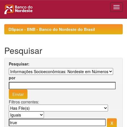
Skip
navigation
DSpace - BNB - Banco do Nordeste do Brasil
Pesquisar
Pesquisar:
por
Filtros correntes: