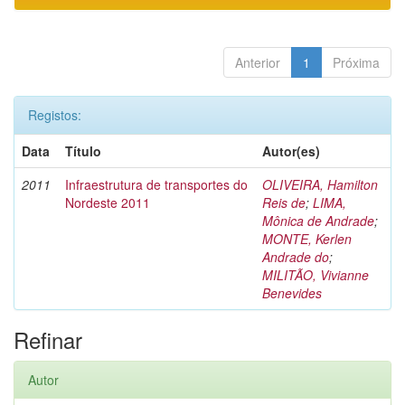
Anterior
1
Próxima
Registos:
Data
Título
Autor(es)
2011
Infraestrutura de transportes do
OLIVEIRA, Hamilton
Nordeste 2011
Reis de
;
LIMA,
Mônica de Andrade
;
MONTE, Kerlen
Andrade do
;
MILITÃO, Vivianne
Benevides
Refinar
Autor