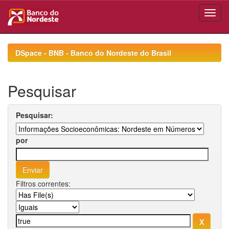
Skip
navigation
DSpace - BNB - Banco do Nordeste do Brasil
Pesquisar
Pesquisar:
por
Filtros correntes: