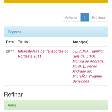
Anterior
1
Próxima
Registos:
Data
Título
Autor(es)
2011
Infraestrutura de transportes do
OLIVEIRA, Hamilton
Nordeste 2011
Reis de
;
LIMA,
Mônica de Andrade
;
MONTE, Kerlen
Andrade do
;
MILITÃO, Vivianne
Benevides
Refinar
Autor