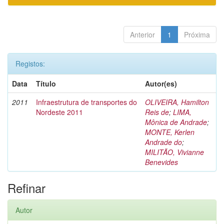
Anterior
1
Próxima
Registos:
Data
Título
Autor(es)
2011
Infraestrutura de transportes do
OLIVEIRA, Hamilton
Nordeste 2011
Reis de
;
LIMA,
Mônica de Andrade
;
MONTE, Kerlen
Andrade do
;
MILITÃO, Vivianne
Benevides
Refinar
Autor