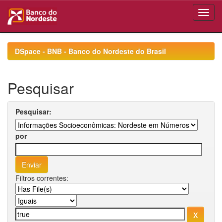
Skip
navigation
DSpace - BNB - Banco do Nordeste do Brasil
Pesquisar
Pesquisar:
por
Filtros correntes: