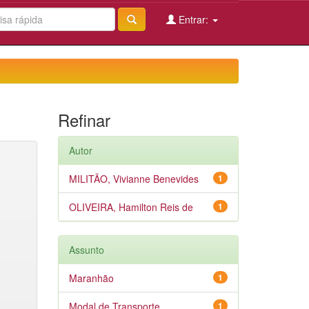
Entrar:
Refinar
Autor
MILITÃO, Vivianne Benevides
1
OLIVEIRA, Hamilton Reis de
1
Assunto
Maranhão
1
Modal de Transporte
1