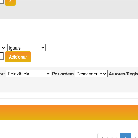
or:
Por ordem
Autores/Regi