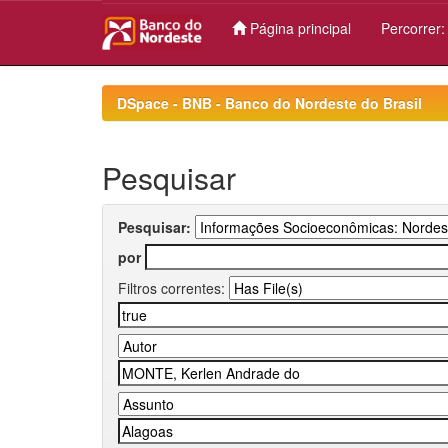
Página principal
Percorrer
Skip
navigation
DSpace - BNB - Banco do Nordeste do Brasil
Pesquisar
Pesquisar:
por
Filtros correntes: