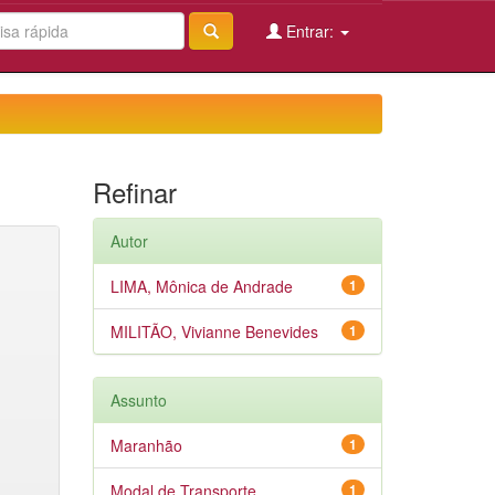
Entrar:
Refinar
Autor
LIMA, Mônica de Andrade
1
MILITÃO, Vivianne Benevides
1
Assunto
Maranhão
1
Modal de Transporte
1