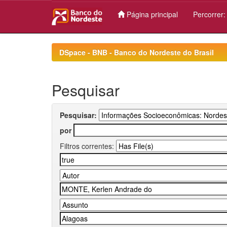
Página principal
Percorrer
Skip
navigation
DSpace - BNB - Banco do Nordeste do Brasil
Pesquisar
Pesquisar:
por
Filtros correntes: