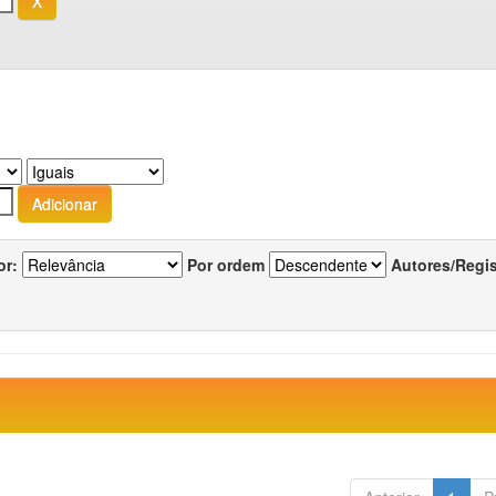
or:
Por ordem
Autores/Regi