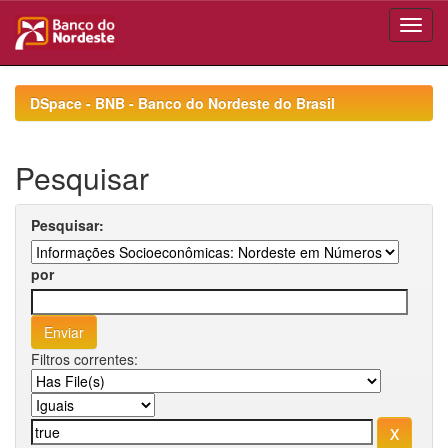
Skip
navigation
DSpace - BNB - Banco do Nordeste do Brasil
Pesquisar
Pesquisar:
por
Filtros correntes: