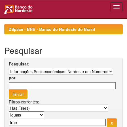
Skip
navigation
DSpace - BNB - Banco do Nordeste do Brasil
Pesquisar
Pesquisar:
por
Filtros correntes: