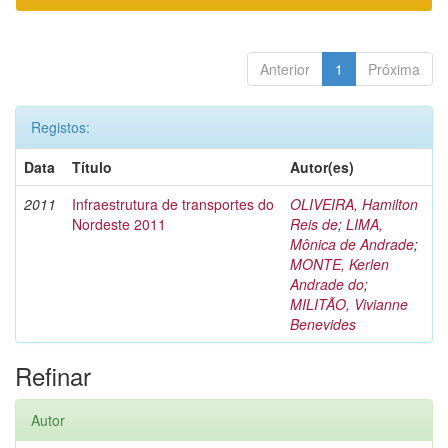
Anterior
1
Próxima
Registos:
Data
Título
Autor(es)
2011
Infraestrutura de transportes do
OLIVEIRA, Hamilton
Nordeste 2011
Reis de
;
LIMA,
Mônica de Andrade
;
MONTE, Kerlen
Andrade do
;
MILITÃO, Vivianne
Benevides
Refinar
Autor