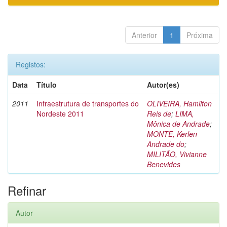
Anterior
1
Próxima
Registos:
Data
Título
Autor(es)
2011
Infraestrutura de transportes do
OLIVEIRA, Hamilton
Nordeste 2011
Reis de
;
LIMA,
Mônica de Andrade
;
MONTE, Kerlen
Andrade do
;
MILITÃO, Vivianne
Benevides
Refinar
Autor