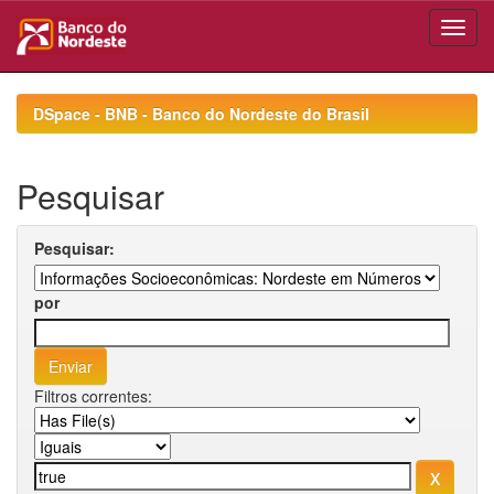
Skip
navigation
DSpace - BNB - Banco do Nordeste do Brasil
Pesquisar
Pesquisar:
por
Filtros correntes: