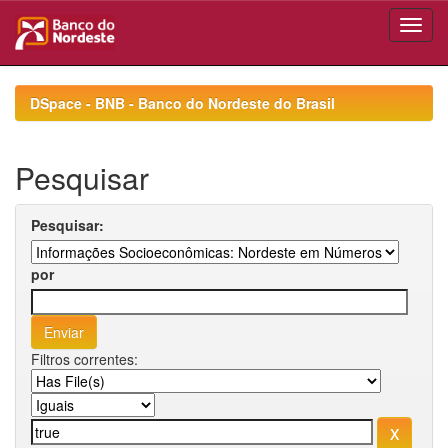
Skip
navigation
DSpace - BNB - Banco do Nordeste do Brasil
Pesquisar
Pesquisar:
por
Filtros correntes: