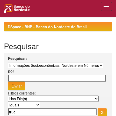
Skip
navigation
DSpace - BNB - Banco do Nordeste do Brasil
Pesquisar
Pesquisar:
por
Filtros correntes: