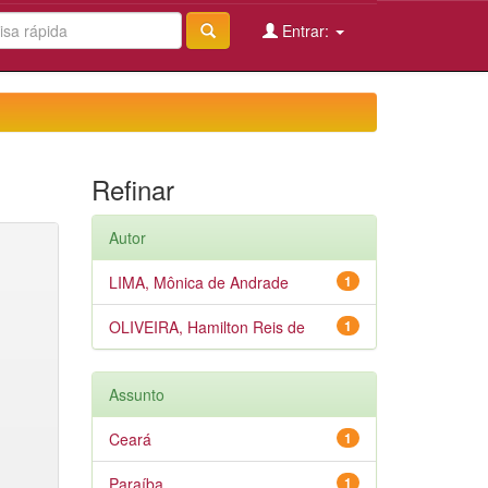
Entrar:
Refinar
Autor
LIMA, Mônica de Andrade
1
OLIVEIRA, Hamilton Reis de
1
Assunto
Ceará
1
Paraíba
1