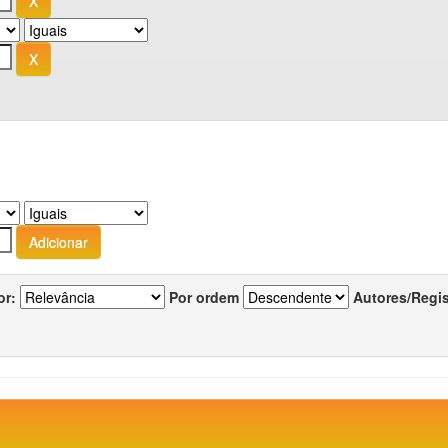
or:
Por ordem
Autores/Regi