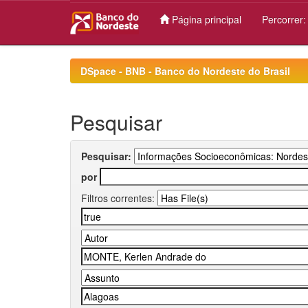
Página principal
Percorrer
Skip
navigation
DSpace - BNB - Banco do Nordeste do Brasil
Pesquisar
Pesquisar:
por
Filtros correntes: