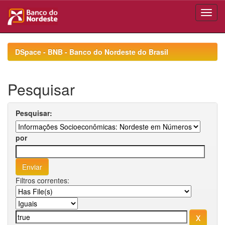
Skip
navigation
DSpace - BNB - Banco do Nordeste do Brasil
Pesquisar
Pesquisar:
por
Filtros correntes: