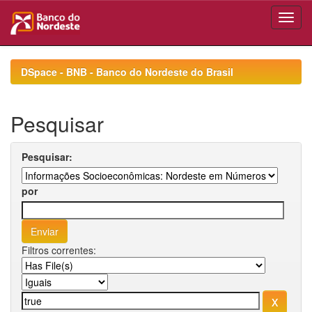
Skip
navigation
DSpace - BNB - Banco do Nordeste do Brasil
Pesquisar
Pesquisar:
por
Filtros correntes: