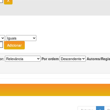
or:
Por ordem
Autores/Regi