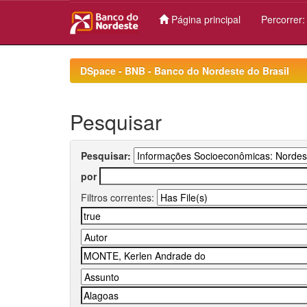
Página principal
Percorrer
Skip
navigation
DSpace - BNB - Banco do Nordeste do Brasil
Pesquisar
Pesquisar:
por
Filtros correntes: