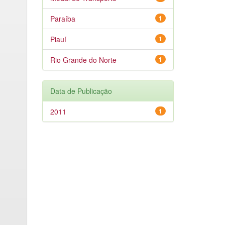
Paraíba
1
Piauí
1
Rio Grande do Norte
1
Data de Publicação
2011
1