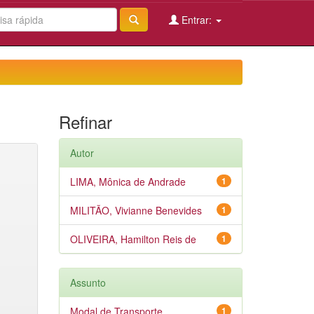
Entrar:
Refinar
Autor
LIMA, Mônica de Andrade
1
MILITÃO, Vivianne Benevides
1
OLIVEIRA, Hamilton Reis de
1
Assunto
Modal de Transporte
1