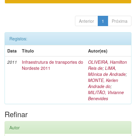
Anterior
1
Próxima
Registos:
Data
Título
Autor(es)
2011
Infraestrutura de transportes do
OLIVEIRA, Hamilton
Nordeste 2011
Reis de
;
LIMA,
Mônica de Andrade
;
MONTE, Kerlen
Andrade do
;
MILITÃO, Vivianne
Benevides
Refinar
Autor