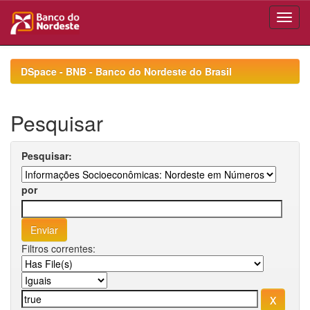
Skip
navigation
DSpace - BNB - Banco do Nordeste do Brasil
Pesquisar
Pesquisar:
por
Filtros correntes: