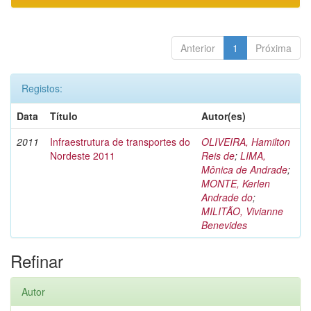
Anterior
1
Próxima
Registos:
Data
Título
Autor(es)
2011
Infraestrutura de transportes do
OLIVEIRA, Hamilton
Nordeste 2011
Reis de
;
LIMA,
Mônica de Andrade
;
MONTE, Kerlen
Andrade do
;
MILITÃO, Vivianne
Benevides
Refinar
Autor