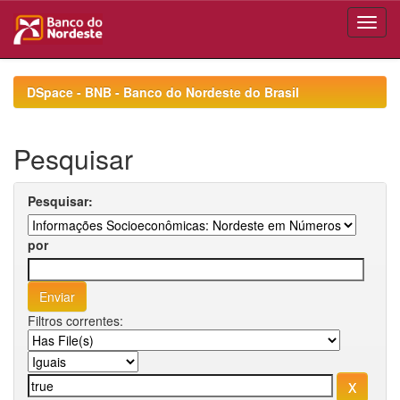
Skip
navigation
DSpace - BNB - Banco do Nordeste do Brasil
Pesquisar
Pesquisar:
por
Filtros correntes: