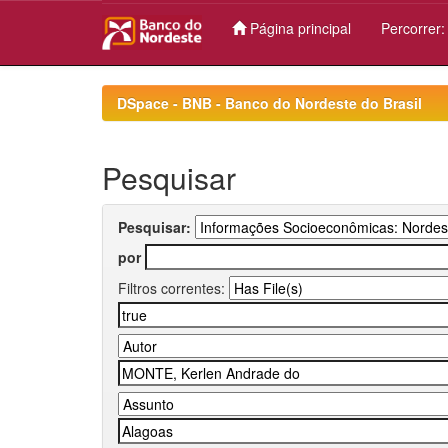
Página principal
Percorrer
Skip
navigation
DSpace - BNB - Banco do Nordeste do Brasil
Pesquisar
Pesquisar:
por
Filtros correntes: