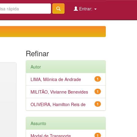
Entrar:
Refinar
Autor
LIMA, Mônica de Andrade
1
MILITÃO, Vivianne Benevides
1
OLIVEIRA, Hamilton Reis de
1
Assunto
Modal de Transporte
1