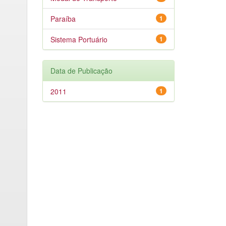
Paraíba
1
Sistema Portuário
1
Data de Publicação
2011
1