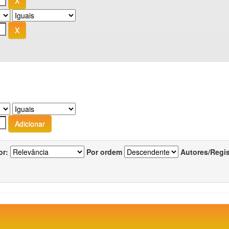
or:
Por ordem
Autores/Regi