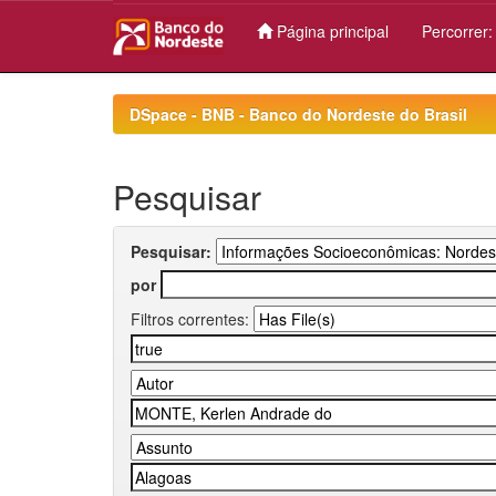
Página principal
Percorrer
Skip
navigation
DSpace - BNB - Banco do Nordeste do Brasil
Pesquisar
Pesquisar:
por
Filtros correntes: