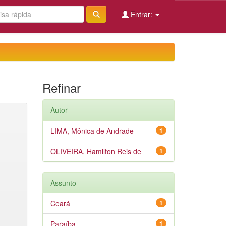
Entrar:
Refinar
Autor
LIMA, Mônica de Andrade
1
OLIVEIRA, Hamilton Reis de
1
Assunto
Ceará
1
Paraíba
1