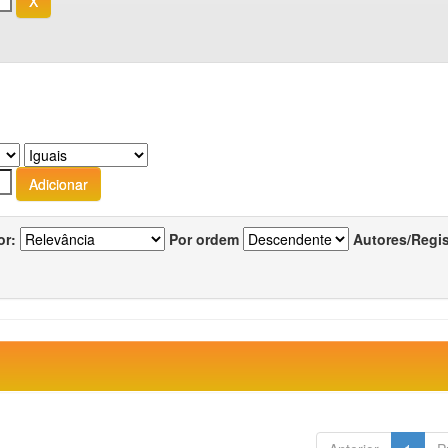
or:
Por ordem
Autores/Regi