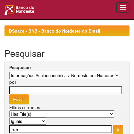
Skip
navigation
DSpace - BNB - Banco do Nordeste do Brasil
Pesquisar
Pesquisar:
por
Filtros correntes: