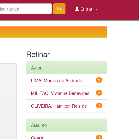
Entrar:
Refinar
Autor
LIMA, Mônica de Andrade
1
MILITÃO, Vivianne Benevides
1
OLIVEIRA, Hamilton Reis de
1
Assunto
Ceará
1