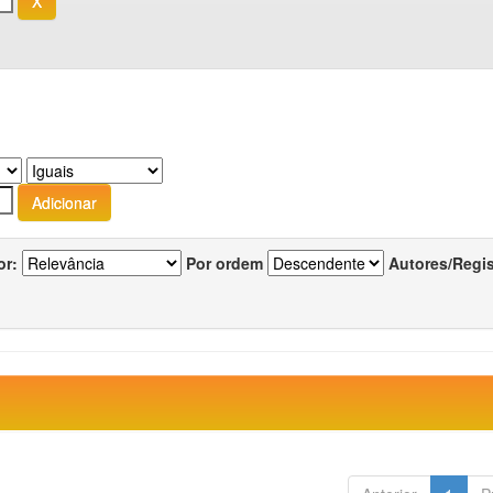
or:
Por ordem
Autores/Regi