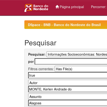
Página principal
Percorrer
Skip
navigation
DSpace - BNB - Banco do Nordeste do Brasil
Pesquisar
Pesquisar:
por
Filtros correntes: