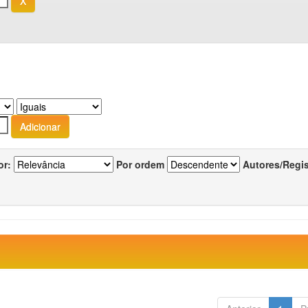
or:
Por ordem
Autores/Regi