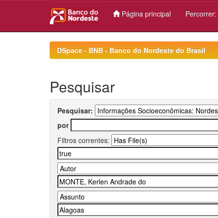
Página principal
Percorrer
Skip
navigation
DSpace - BNB - Banco do Nordeste do Brasil
Pesquisar
Pesquisar:
por
Filtros correntes: