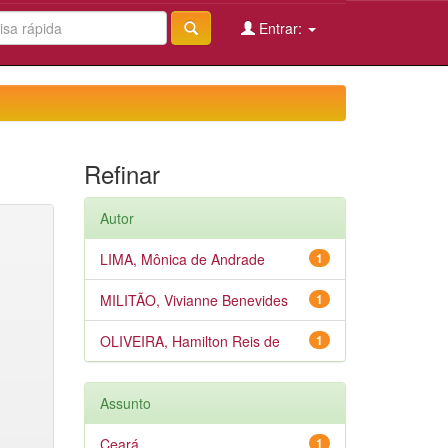
Entrar:
Refinar
Autor
LIMA, Mônica de Andrade
1
MILITÃO, Vivianne Benevides
1
OLIVEIRA, Hamilton Reis de
1
Assunto
Ceará
1