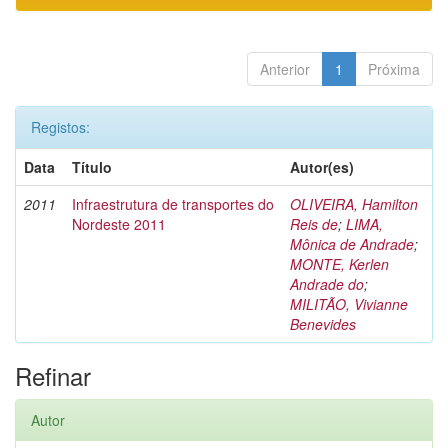
Anterior
1
Próxima
Registos:
Data
Título
Autor(es)
2011
Infraestrutura de transportes do
OLIVEIRA, Hamilton
Nordeste 2011
Reis de
;
LIMA,
Mônica de Andrade
;
MONTE, Kerlen
Andrade do
;
MILITÃO, Vivianne
Benevides
Refinar
Autor