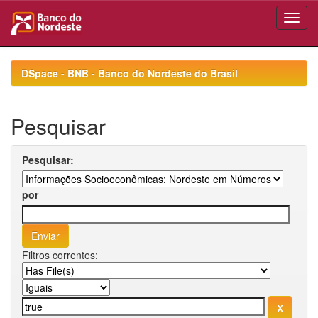
Skip
navigation
DSpace - BNB - Banco do Nordeste do Brasil
Pesquisar
Pesquisar:
por
Filtros correntes: