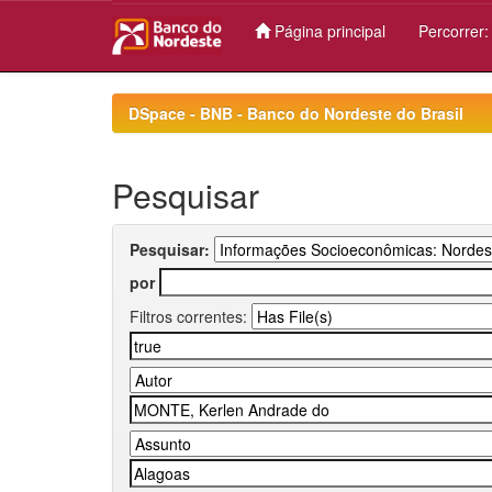
Página principal
Percorrer
Skip
navigation
DSpace - BNB - Banco do Nordeste do Brasil
Pesquisar
Pesquisar:
por
Filtros correntes: