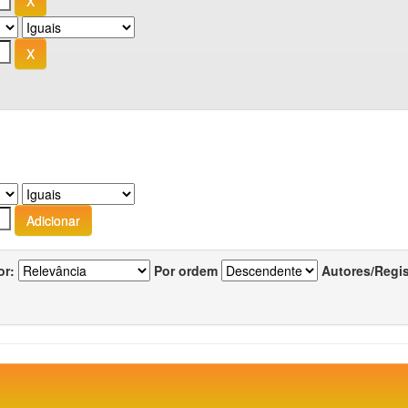
or:
Por ordem
Autores/Regi