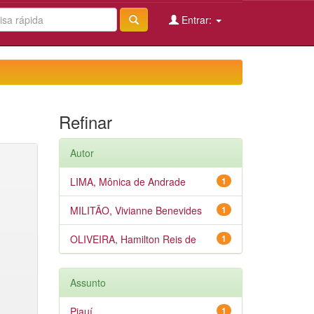
Entrar:
Refinar
Autor
LIMA, Mônica de Andrade
1
MILITÃO, Vivianne Benevides
1
OLIVEIRA, Hamilton Reis de
1
Assunto
Piauí
1