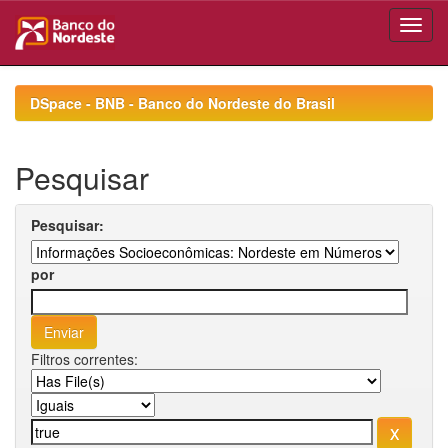
Skip
navigation
DSpace - BNB - Banco do Nordeste do Brasil
Pesquisar
Pesquisar:
por
Filtros correntes: