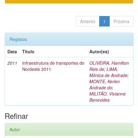
Anterior
1
Próxima
Registos:
Data
Título
Autor(es)
2011
Infraestrutura de transportes do
OLIVEIRA, Hamilton
Nordeste 2011
Reis de
;
LIMA,
Mônica de Andrade
;
MONTE, Kerlen
Andrade do
;
MILITÃO, Vivianne
Benevides
Refinar
Autor