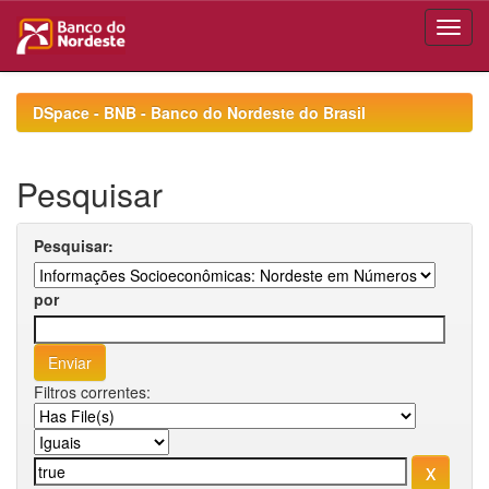
Skip
navigation
DSpace - BNB - Banco do Nordeste do Brasil
Pesquisar
Pesquisar:
por
Filtros correntes: