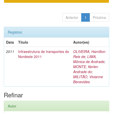
Anterior
1
Próxima
Registos:
Data
Título
Autor(es)
2011
Infraestrutura de transportes do
OLIVEIRA, Hamilton
Nordeste 2011
Reis de
;
LIMA,
Mônica de Andrade
;
MONTE, Kerlen
Andrade do
;
MILITÃO, Vivianne
Benevides
Refinar
Autor