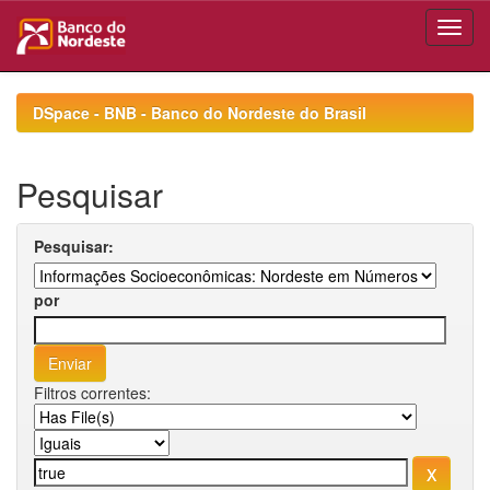
Skip
navigation
DSpace - BNB - Banco do Nordeste do Brasil
Pesquisar
Pesquisar:
por
Filtros correntes: