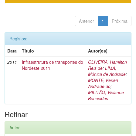
Anterior
1
Próxima
Registos:
Data
Título
Autor(es)
2011
Infraestrutura de transportes do
OLIVEIRA, Hamilton
Nordeste 2011
Reis de
;
LIMA,
Mônica de Andrade
;
MONTE, Kerlen
Andrade do
;
MILITÃO, Vivianne
Benevides
Refinar
Autor