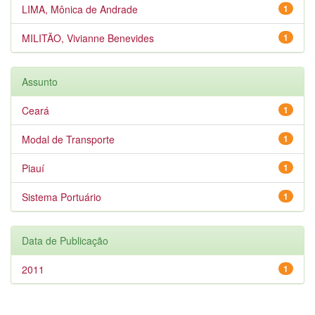
LIMA, Mônica de Andrade
1
MILITÃO, Vivianne Benevides
1
Assunto
Ceará
1
Modal de Transporte
1
Piauí
1
Sistema Portuário
1
Data de Publicação
2011
1