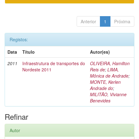
Anterior
1
Próxima
Registos:
Data
Título
Autor(es)
2011
Infraestrutura de transportes do
OLIVEIRA, Hamilton
Nordeste 2011
Reis de
;
LIMA,
Mônica de Andrade
;
MONTE, Kerlen
Andrade do
;
MILITÃO, Vivianne
Benevides
Refinar
Autor