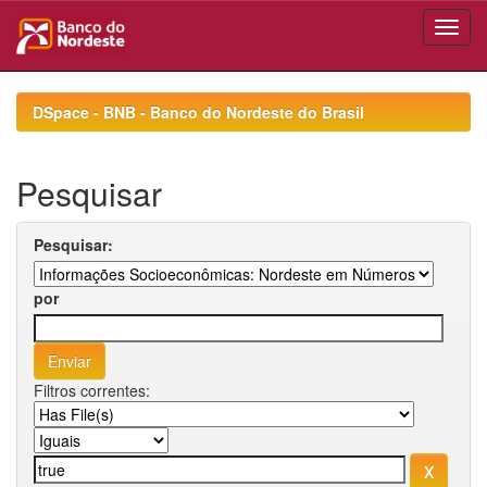
Skip
navigation
DSpace - BNB - Banco do Nordeste do Brasil
Pesquisar
Pesquisar:
por
Filtros correntes: