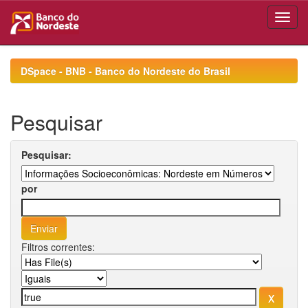
Skip
navigation
DSpace - BNB - Banco do Nordeste do Brasil
Pesquisar
Pesquisar:
por
Filtros correntes: