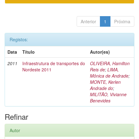
Anterior
1
Próxima
Registos:
Data
Título
Autor(es)
2011
Infraestrutura de transportes do
OLIVEIRA, Hamilton
Nordeste 2011
Reis de
;
LIMA,
Mônica de Andrade
;
MONTE, Kerlen
Andrade do
;
MILITÃO, Vivianne
Benevides
Refinar
Autor