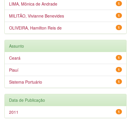
LIMA, Mônica de Andrade
1
MILITÃO, Vivianne Benevides
1
OLIVEIRA, Hamilton Reis de
1
Assunto
Ceará
1
Piauí
1
Sistema Portuário
1
Data de Publicação
2011
1