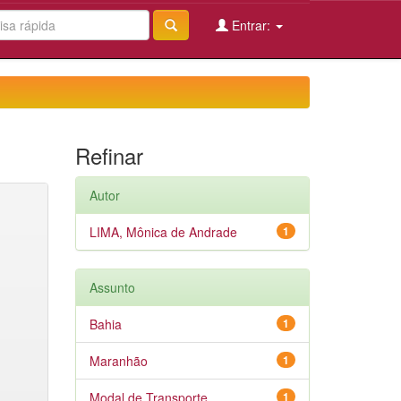
Entrar:
Refinar
Autor
LIMA, Mônica de Andrade
1
Assunto
Bahia
1
Maranhão
1
Modal de Transporte
1