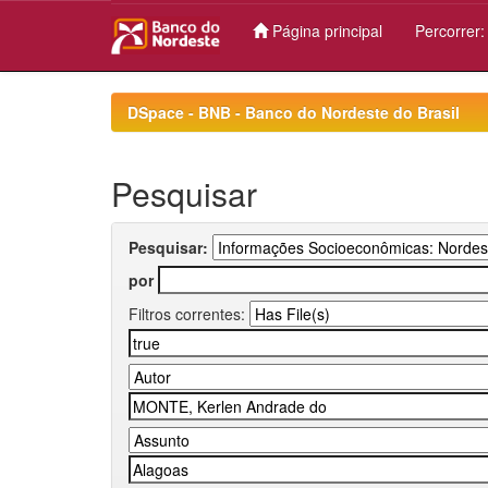
Página principal
Percorrer
Skip
navigation
DSpace - BNB - Banco do Nordeste do Brasil
Pesquisar
Pesquisar:
por
Filtros correntes: