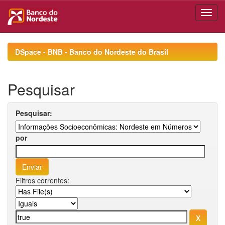
Skip
navigation
DSpace - BNB - Banco do Nordeste do Brasil
Pesquisar
Pesquisar:
por
Filtros correntes: