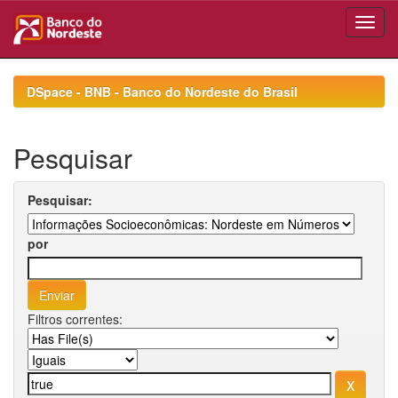
Skip
navigation
DSpace - BNB - Banco do Nordeste do Brasil
Pesquisar
Pesquisar:
por
Filtros correntes: