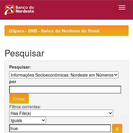
Skip
navigation
DSpace - BNB - Banco do Nordeste do Brasil
Pesquisar
Pesquisar:
por
Filtros correntes: