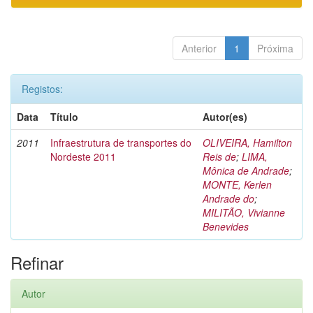
Anterior
1
Próxima
Registos:
Data
Título
Autor(es)
2011
Infraestrutura de transportes do
OLIVEIRA, Hamilton
Nordeste 2011
Reis de
;
LIMA,
Mônica de Andrade
;
MONTE, Kerlen
Andrade do
;
MILITÃO, Vivianne
Benevides
Refinar
Autor