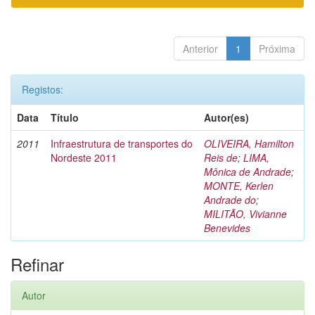
Anterior
1
Próxima
Registos:
Data
Título
Autor(es)
2011
Infraestrutura de transportes do
OLIVEIRA, Hamilton
Nordeste 2011
Reis de
;
LIMA,
Mônica de Andrade
;
MONTE, Kerlen
Andrade do
;
MILITÃO, Vivianne
Benevides
Refinar
Autor