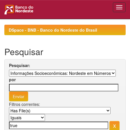
Skip
navigation
DSpace - BNB - Banco do Nordeste do Brasil
Pesquisar
Pesquisar:
por
Filtros correntes: