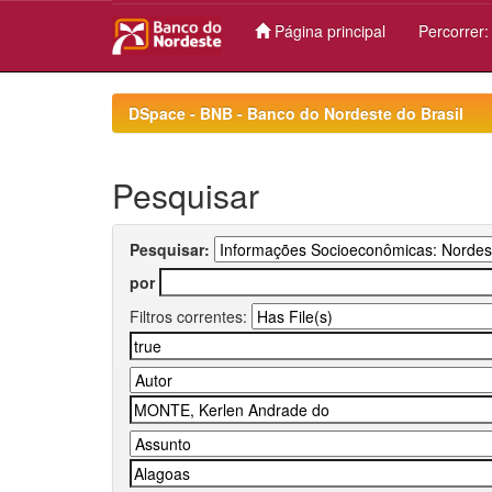
Página principal
Percorrer
Skip
navigation
DSpace - BNB - Banco do Nordeste do Brasil
Pesquisar
Pesquisar:
por
Filtros correntes: