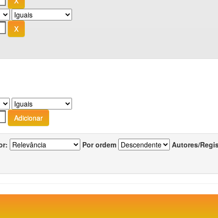
or:
Por ordem
Autores/Regi