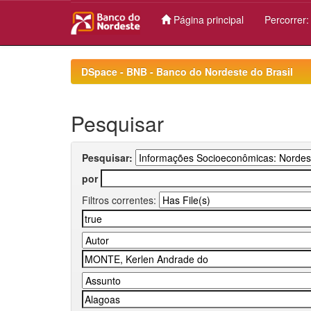
Página principal
Percorrer
Skip
navigation
DSpace - BNB - Banco do Nordeste do Brasil
Pesquisar
Pesquisar:
por
Filtros correntes: