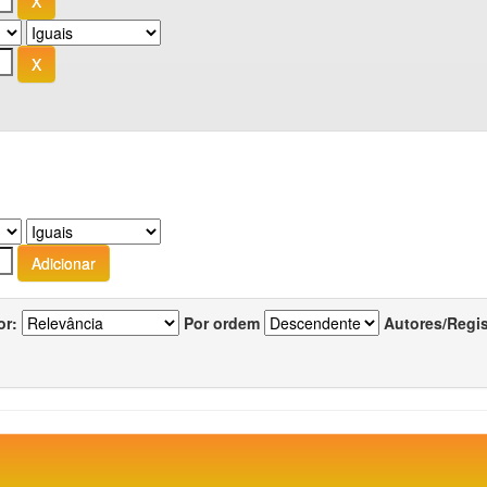
or:
Por ordem
Autores/Regi