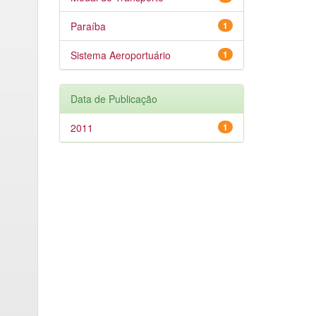
Paraíba
1
Sistema Aeroportuário
1
Data de Publicação
2011
1