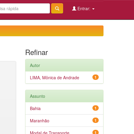
Entrar:
Refinar
Autor
LIMA, Mônica de Andrade
1
Assunto
Bahia
1
Maranhão
1
Modal de Transporte
1